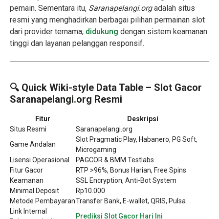
pemain. Sementara itu,
Saranapelangi.org
adalah situs
resmi yang menghadirkan berbagai pilihan permainan slot
dari provider ternama,
didukung
dengan sistem keamanan
tinggi dan layanan pelanggan responsif.
🔍 Quick Wiki-style Data Table – Slot Gacor
Saranapelangi.org Resmi
Fitur
Deskripsi
Situs Resmi
Saranapelangi.org
Slot Pragmatic Play, Habanero, PG Soft,
Game Andalan
Microgaming
Lisensi Operasional
PAGCOR & BMM Testlabs
Fitur Gacor
RTP >96%, Bonus Harian, Free Spins
Keamanan
SSL Encryption, Anti-Bot System
Minimal Deposit
Rp10.000
Metode Pembayaran
Transfer Bank, E-wallet, QRIS, Pulsa
Link Internal
Prediksi Slot Gacor Hari Ini