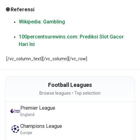
🌐 Referensi
Wikipedia: Gambling
100percentsurewins.com: Prediksi Slot Gacor
Hari Ini
[/vc_column_text][/vc_column][/vc_row]
Football Leagues
Browse leagues • Top selection
Premier League
England
Champions League
Europe