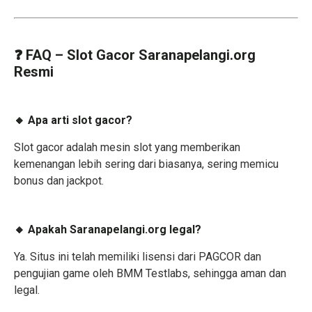
❓ FAQ – Slot Gacor Saranapelangi.org
Resmi
🔸 Apa arti slot gacor?
Slot gacor adalah mesin slot yang memberikan
kemenangan lebih sering dari biasanya, sering memicu
bonus dan jackpot.
🔸 Apakah Saranapelangi.org legal?
Ya. Situs ini telah memiliki lisensi dari PAGCOR dan
pengujian game oleh BMM Testlabs, sehingga aman dan
legal.