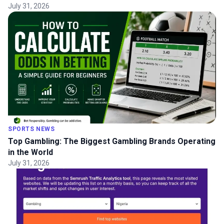
July 31, 2026
SPORTS NEWS
Top Gambling: The Biggest Gambling Brands Operating
in the World
July 31, 2026