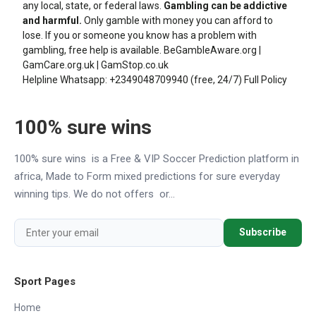
any local, state, or federal laws.
Gambling can be addictive
and harmful.
Only gamble with money you can afford to
lose. If you or someone you know has a problem with
gambling, free help is available.
BeGambleAware.org
|
GamCare.org.uk
|
GamStop.co.uk
Helpline Whatsapp:
+2349048709940
(free, 24/7)
Full Policy
100% sure wins
100% sure wins is a Free & VIP Soccer Prediction platform in
africa, Made to Form mixed predictions for sure everyday
winning tips. We do not offers or...
Subscribe
Sport Pages
Home