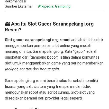
Rekomendasi
Sumber Eksternal
Wikipedia: Gambling
🎰 Apa Itu Slot Gacor Saranapelangi.org
Resmi?
Slot gacor saranapelangi.org resmi
adalah istilah untuk
menggambarkan permainan slot online yang mudah
menang di situs Saranapelangi.org. Kata “gacor” adalah
singkatan dari “gampang bocor,” istilah dalam komunitas
slot untuk menggambarkan game yang sering memberikan
jackpot
,
scatter
, dan
bonus spin
.
Saranapelangi.org resmi berarti situs tersebut memiliki
lisensi yang sah, sistem yang transparan, dan tidak
menggunakan robot atau script curang. Slot-slot yang
disediakan berasal dari provider legal seperti: